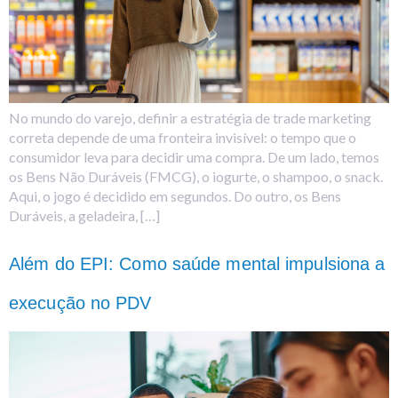
No mundo do varejo, definir a estratégia de trade marketing
correta depende de uma fronteira invisível: o tempo que o
consumidor leva para decidir uma compra. De um lado, temos
os Bens Não Duráveis (FMCG), o iogurte, o shampoo, o snack.
Aqui, o jogo é decidido em segundos. Do outro, os Bens
Duráveis, a geladeira, […]
Além do EPI: Como saúde mental impulsiona a
execução no PDV