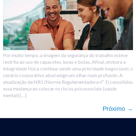
Por muito tempo, a imagem da segurança do trabalho esteve
restrita ao uso de capacetes, luvas e botas. Afinal, embora a
integridade física continue sendo uma prioridade inegociável, o
cenário corporativo atual exige um olhar mais profundo. A
atualização da NR1 (Norma Regulamentadora nº 1) consolidou
essa mudança ao colocar os riscos psicossociais (saúde
mental) […]
Próximo
→