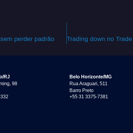
 sem perder padrão
ro/RJ
Belo Horizonte/MG
ming, 98
Rua Araguari, 511
Barro Preto
6332
+55 31 3375-7381