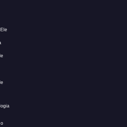
 Ele
a
de
de
logia
 o