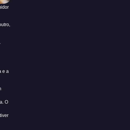
midor
utro,
.
a e a
m
a. O
iver