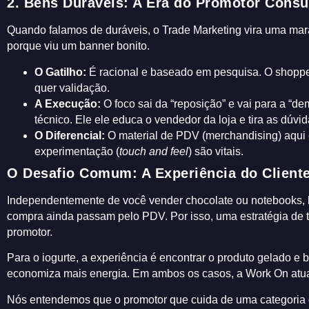
2. Bens Duráveis: A Era do Promotor Consu
Quando falamos de duráveis, o Trade Marketing vira uma ma
porque viu um banner bonito.
O Gatilho:
É racional e baseado em pesquisa. O shopper
quer validação.
A Execução:
O foco sai da “reposição” e vai para a “de
técnico. Ele ele educa o vendedor da loja e tira as dúvida
O Diferencial:
O material de PDV (merchandising) aqui 
experimentação (
touch and feel
) são vitais.
O Desafio Comum: A Experiência do Client
Independentemente de você vender chocolate ou notebooks, h
compra ainda passam pelo PDV. Por isso, uma estratégia de tr
promotor.
Para o iogurte, a experiência é encontrar o produto gelado e 
economiza mais energia. Em ambos os casos, a Work On atua c
Nós entendemos que o promotor que cuida de uma categoria de 