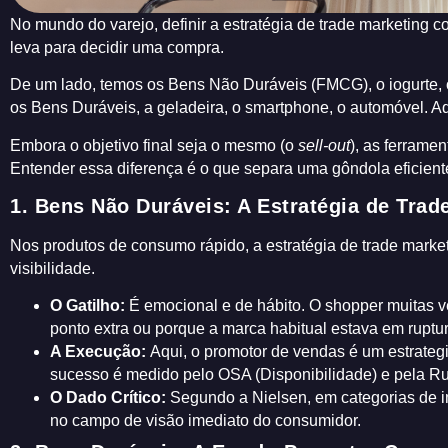
No mundo do varejo, definir a estratégia de trade marketing c
leva para decidir uma compra.
De um lado, temos os Bens Não Duráveis (FMCG), o iogurte, 
os Bens Duráveis, a geladeira, o smartphone, o automóvel. A
Embora o objetivo final seja o mesmo (o
sell-out
), as ferrame
Entender essa diferença é o que separa uma gôndola eficient
1. Bens Não Duráveis: A Estratégia de Trad
Nos produtos de consumo rápido, a estratégia de trade market
visibilidade.
O Gatilho:
É emocional e de hábito. O shopper muitas v
ponto extra ou porque a marca habitual estava em ruptur
A Execução:
Aqui, o promotor de vendas é um estrategi
sucesso é medido pelo OSA (Disponibilidade) e pela Ru
O Dado Crítico:
Segundo a Nielsen, em categorias de i
no campo de visão imediato do consumidor.