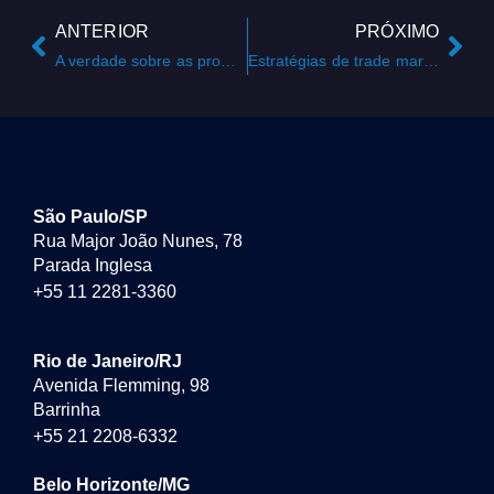
ANTERIOR
PRÓXIMO
A verdade sobre as promoções no varejo – quando elas realmente funcionam?
Estratégias de trade marketing para otimizar a exposição de produtos sazonais no PDV
São Paulo/SP
Rua Major João Nunes, 78
Parada Inglesa
+55 11 2281-3360
Rio de Janeiro/RJ
Avenida Flemming, 98
Barrinha
+55 21 2208-6332
Belo Horizonte/MG