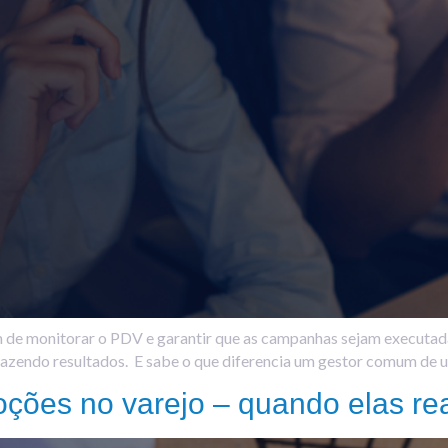
m de monitorar o PDV e garantir que as campanhas sejam executada
 trazendo resultados. E sabe o que diferencia um gestor comum de
oções no varejo – quando elas r