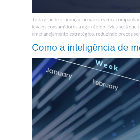
Toda grande promoção no varejo vem acompanhada d
leva os consumidores a agir rápido. Mas será qu
um planejamento estratégico, reduzindo preços se
Como a inteligência de m