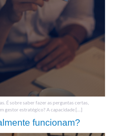
s. É sobre saber fazer as perguntas certas,
 um gestor estratégico? A capacidade […]
ealmente funcionam?