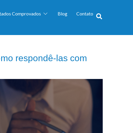
ltados Comprovados
Blog
Contato
 como respondê-las com