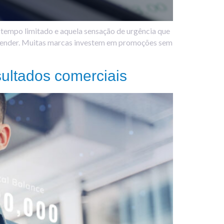
tempo limitado e aquela sensação de urgência que
reender. Muitas marcas investem em promoções sem
ultados comerciais