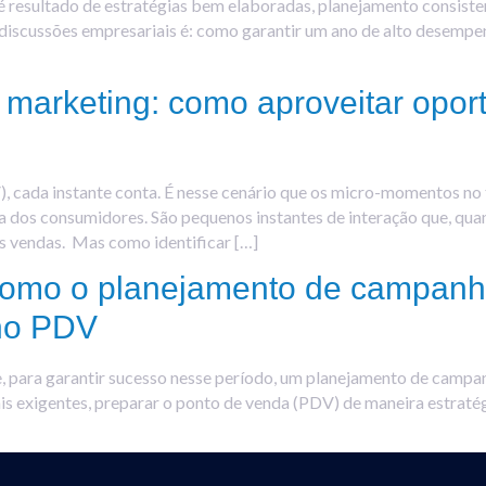
 é resultado de estratégias bem elaboradas, planejamento consist
 discussões empresariais é: como garantir um ano de alto desempe
 marketing: como aproveitar opo
, cada instante conta. É nesse cenário que os micro-momentos n
ra dos consumidores. São pequenos instantes de interação que, q
s vendas. Mas como identificar […]
como o planejamento de campanha
no PDV
e, para garantir sucesso nesse período, um planejamento de campa
s exigentes, preparar o ponto de venda (PDV) de maneira estratég