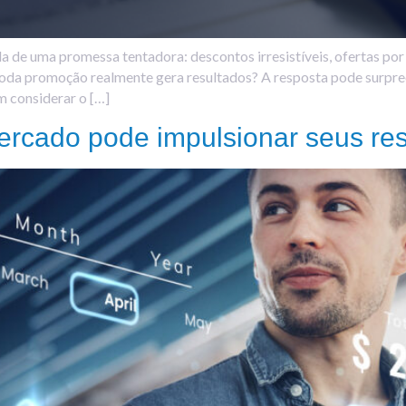
e uma promessa tentadora: descontos irresistíveis, ofertas por 
e toda promoção realmente gera resultados? A resposta pode surp
m considerar o […]
ercado pode impulsionar seus res