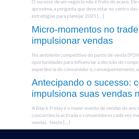
O sucesso de um negócio não é fruto do acaso. Ele
aproxima, a pergunta que deve estar no centro das
estratégias para planejar 2025 […]
Micro-momentos no trade
impulsionar vendas
No ambiente competitivo do ponto de venda (PDV)
oportunidades para influenciar a decisão de comp
experiência do consumidor e, consequentemente, a
Antecipando o sucesso: 
impulsiona suas vendas 
A Black Friday é o maior evento de vendas do ano 
concorrência acirrada e consumidores cada vez mai
vendas. Neste […]