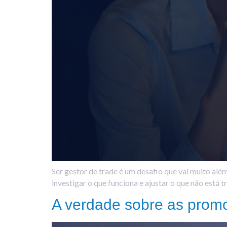
Ser gestor de trade é um desafio que vai muito alé
investigar o que funciona e ajustar o que não está
A verdade sobre as prom