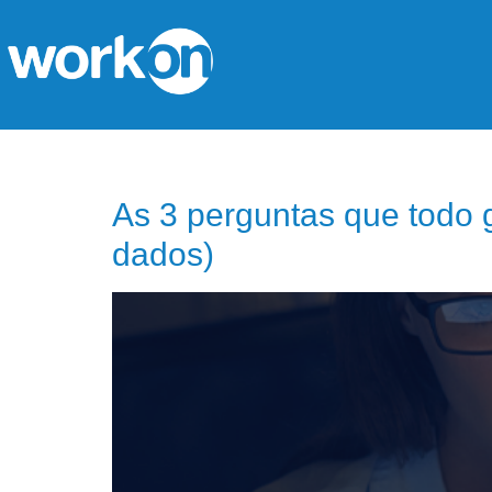
TAG:
WORK ON
As 3 perguntas que todo 
dados)