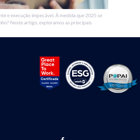
ente e execução impecável. À medida que 2025 se
nho? Neste artigo, exploramos as principais