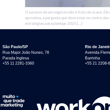
O sucesso de um negócio não é fruto do acaso. Ele
aproxima, a pergunta que deve estar no centro das
estratégias para planejar 2025 […]
São Paulo/SP
Rio de Janei
Rua Major João Nunes, 78
Avenida Flem
Parada Inglesa
Barrinha
+55 11 2281-3360
+55 21 2208-