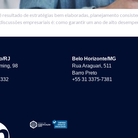
 é resultado de estratégias bem elaboradas, planejamento consist
 discussões empresariais é: como garantir um ano de alto desempe
ro/RJ
Belo Horizonte/MG
ming, 98
Rua Araguari, 511
Barro Preto
6332
+55 31 3375-7381