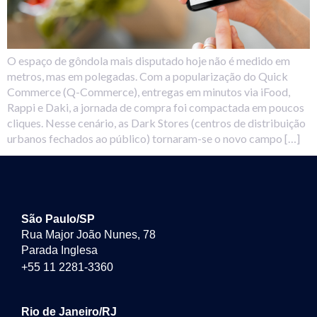
O espaço de gôndola mais disputado hoje não é medido em
metros, mas em polegadas. Com a popularização do Quick
Commerce (Q-Commerce), entregas em minutos via iFood,
Rappi e Daki, a jornada de compra foi compactada em poucos
cliques. Nesse cenário, as Dark Stores (centros de distribuição
urbanos fechados ao público) tornaram-se o novo campo […]
São Paulo/SP
Rua Major João Nunes, 78
Parada Inglesa
+55 11 2281-3360
Rio de Janeiro/RJ