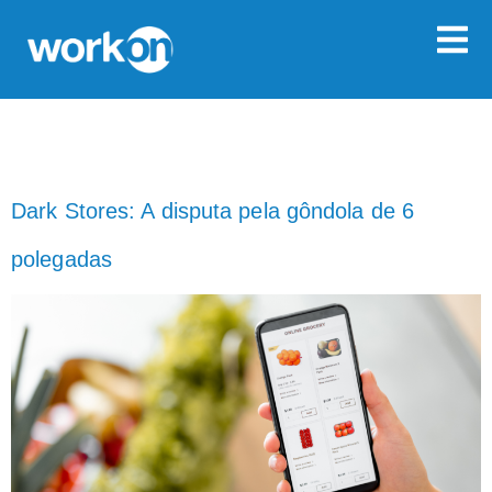
TAG:
LAST MILE
Dark Stores: A disputa pela gôndola de 6
polegadas