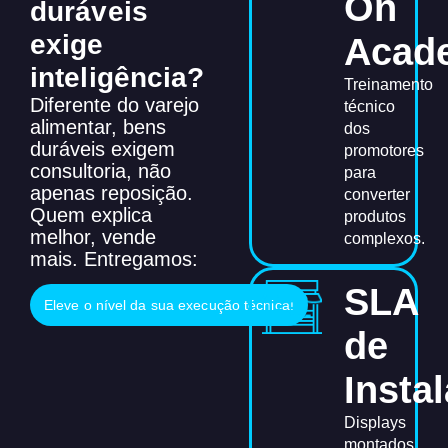
On
duráveis
exige
Acad
inteligência?
Treinamento
Diferente do varejo
técnico
alimentar, bens
dos
duráveis exigem
promotores
consultoria, não
para
apenas reposição.
converter
Quem explica
produtos
melhor, vende
complexos.
mais.
Entregamos:
SLA
Eleve o nível da sua execução técnica!
de
Insta
Displays
montados