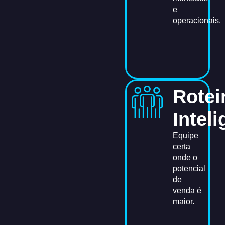
e
operacionais.
Rotei
Intel
Equipe
certa
onde o
potencial
de
venda é
maior.