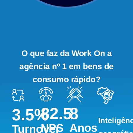
O que faz da Work On a
agência nº 1 em bens de
consumo rápido?
82.5
8
3.5
%
Inteligên
NPS
Anos
Turnover