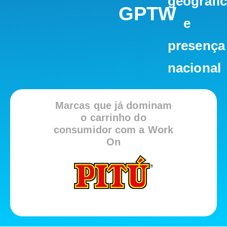
geográfi
GPTW
e
presença
nacional
Marcas que já dominam
o carrinho do
consumidor com a Work
On