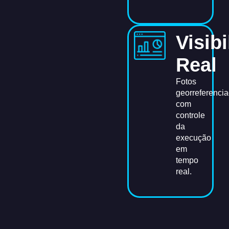
Visib
Real
Fotos
georreferenci
com
controle
da
execução
em
tempo
real.